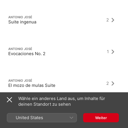
ANTONIO JOSÉ
2
Suite ingenua
ANTONIO JOSÉ
1
Evocaciones No. 2
ANTONIO JOSÉ
2
El mozo de mulas Suite
Wähle ein anderes Land aus, um Inhalte für
deinen Standort zu sehen
United States
Weiter
Neueste Alben