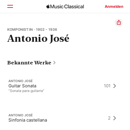
Anmelden
Startseite
KOMPONIST:IN · 1902 - 1936
Antonio José
Entdecken
Suchen
Bekannte Werke
ANTONIO JOSÉ
Guitar Sonata
101
“Sonata para guitarra”
ANTONIO JOSÉ
2
Sinfonia castellana