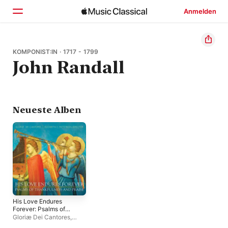
Anmelden
Startseite
KOMPONIST:IN · 1717 - 1799
John Randall
Entdecken
Suchen
Neueste Alben
His Love Endures
Forever: Psalms of
Thankfulness and
Gloriæ Dei Cantores
,
Praise
Elizabeth C. Patterson