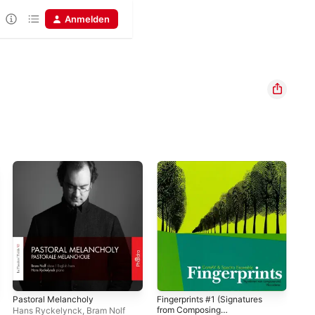
Anmelden
Pastoral Melancholy
Fingerprints #1 (Signatures
In 
from Composing
Tar
Hans Ryckelynck
,
Bram Nolf