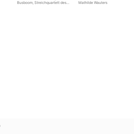
Busboom
,
Streichquartett des
Mathilde Wauters
notabu ensembl
)