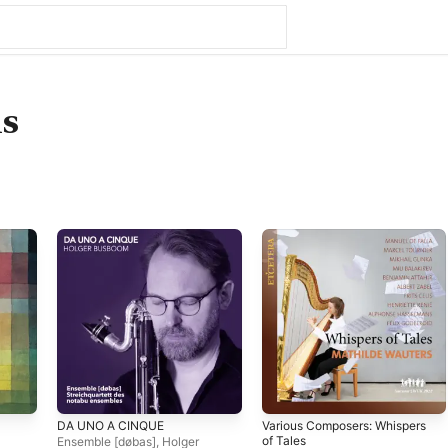
is
DA UNO A CINQUE
Various Composers: Whispers
of Tales
Ensemble [døbas]
,
Holger