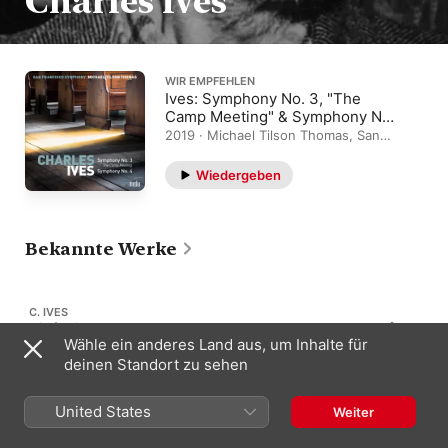
Charles Ives
WIR EMPFEHLEN
Ives: Symphony No. 3, "The
Camp Meeting" & Symphony No.
4
2019 · Michael Tilson Thomas, San
Francisco Symphony
Wiedergeben
Bekannte Werke
C. IVES
Sinfonie Nr. 1
12
Wähle ein anderes Land aus, um Inhalte für
Kv 8
deinen Standort zu sehen
United States
Weiter
C. IVES
Sinfonie Nr. 2
19