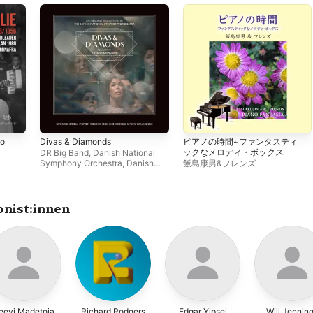
mo
Divas & Diamonds
ピアノの時間~ファンタスティ
ックなメロディ・ボックス
DR Big Band
,
Danish National
Symphony Orchestra
,
Danish
飯島康男&フレンズ
National Vocal Ensemble
nist:innen
eevi Madetoja
Richard Rodgers
Edgar Yipsel
Will Jennin