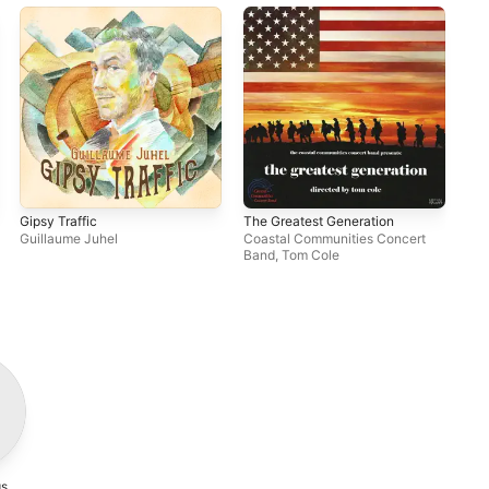
Gipsy Traffic
The Greatest Generation
Got
Guillaume Juhel
Coastal Communities Concert
Pat
Band
,
Tom Cole
Joh
gs