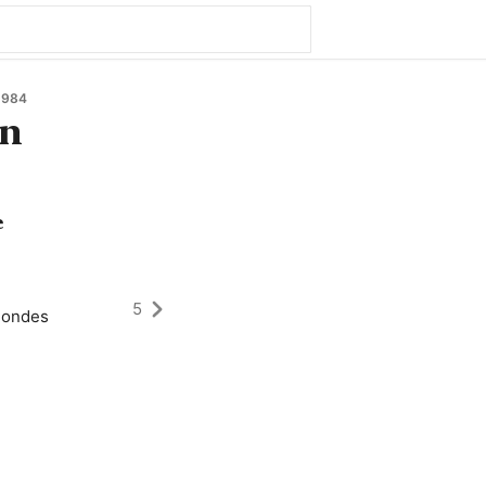
1984
in
e
5
londes