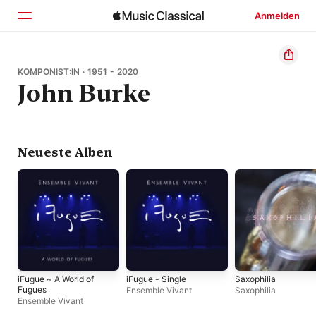
Anmelden
Startseite
KOMPONIST:IN · 1951 - 2020
John Burke
Entdecken
Suchen
Neueste Alben
iFugue ~ A World of
iFugue - Single
Saxophilia
Fugues
Ensemble Vivant
Saxophilia
Ensemble Vivant