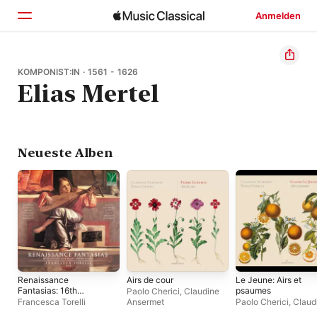
Anmelden
Startseite
KOMPONIST:IN · 1561 - 1626
Elias Mertel
Entdecken
Suchen
Neueste Alben
Renaissance
Airs de cour
Le Jeune: Airs et
Fantasias: 16th
psaumes
Paolo Cherici
,
Claudine
Century Lute Music
Francesca Torelli
Ansermet
Paolo Cherici
,
Claud
across Europe
Ansermet