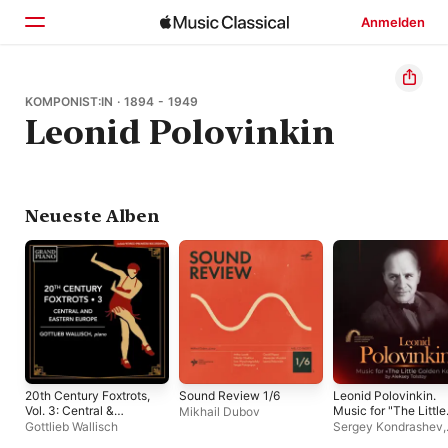
Anmelden
Startseite
KOMPONIST:IN · 1894 - 1949
Leonid Polovinkin
Entdecken
Suchen
Neueste Alben
20th Century Foxtrots,
Sound Review 1/6
Leonid Polovinkin.
Vol. 3: Central &
Music for "The Little
Mikhail Dubov
Eastern Europe
Golden Key" by
Gottlieb Wallisch
Sergey Kondrashev
,
Aleksey Tolstoy
Orpheus Radio