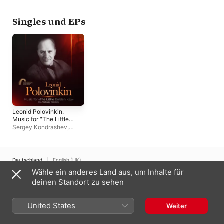
(TV&Radio Music
Symphony Orchestr
Centre Orpheus) -
EP
Singles und EPs
Leonid Polovinkin.
Music for "The Little
Golden Key" by
Sergey Kondrashev
,
Aleksey Tolstoy
Orpheus Radio
(TV&Radio Music
Symphony Orchestra
Centre Orpheus) -
EP
Deutschland
English (UK)
Wähle ein anderes Land aus, um Inhalte für
Copyright © 2026
Apple Inc.
Alle Rechte vorbehalten.
deinen Standort zu sehen
Nutzungsbedingungen für Internetdienste
Apple Music und Datenschutz
Cookie-Warnung
Support
Feedback
United States
Weiter