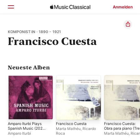
Anmelden
Startseite
KOMPONIST:IN · 1890 - 1921
Francisco Cuesta
Entdecken
Suchen
Neueste Alben
Amparo Iturbi Plays
Francisco Cuesta
Francisco Cuesta:
Spanish Music (2023
Obra para piano (Tre
Marta Mathéu
,
Ricardo
Remastered
canciones)
Amparo Iturbi
Roca
Marta Mathéu
,
Rica
Version)
Roca