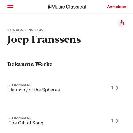
Anmelden
Startseite
KOMPONIST:IN · 1955
Joep Franssens
Entdecken
Suchen
Bekannte Werke
J. FRANSSENS
1
Harmony of the Spheres
J. FRANSSENS
1
The Gift of Song