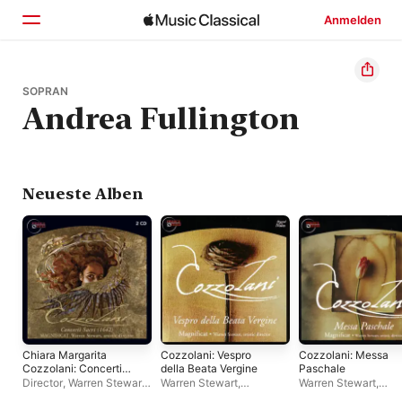
Anmelden
Startseite
SOPRAN
Andrea Fullington
Entdecken
Suchen
Neueste Alben
Chiara Margarita
Cozzolani: Vespro
Cozzolani: Messa
Cozzolani: Concerti
della Beata Vergine
Paschale
Sacri (1642)
Director
,
Warren Stewart
,
Warren Stewart
,
Warren Stewart
,
Magnificat
,
Magnificat
Magnificat Ensemble
Magnificat