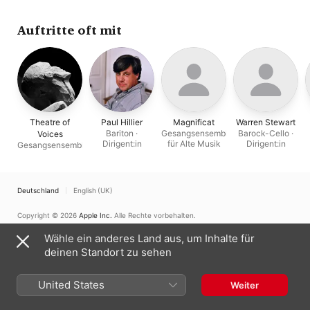
Ensemble
Auftritte oft mit
Theatre of
Paul Hillier
Magnificat
Warren Stewart
Bariton ·
Gesangsensemble
Barock-Cello ·
Voices
Dirigent:in
für Alte Musik
Dirigent:in
Gesangsensemble
Deutschland
English (UK)
Copyright © 2026
Apple Inc.
Alle Rechte vorbehalten.
Nutzungsbedingungen für Internetdienste
Apple Music und Datenschutz
Wähle ein anderes Land aus, um Inhalte für
Cookie-Warnung
Support
Feedback
deinen Standort zu sehen
United States
Weiter