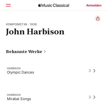
Anmelden
Startseite
KOMPONIST:IN · 1938
John Harbison
Entdecken
Suchen
Bekannte Werke
HARBISON
3
Olympic Dances
HARBISON
3
Mirabai Songs