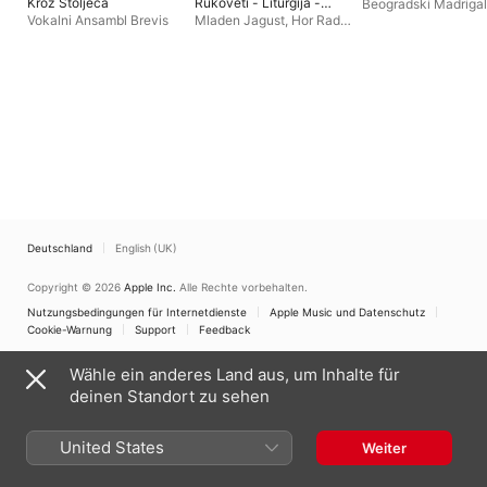
Kroz Stoljeća
Rukoveti - Liturgija -
Beogradski Madrigali
Opelo
Vokalni Ansambl Brevis
Mladen Jagust
,
Hor Radio
Televizije Beograd
Deutschland
English (UK)
Copyright © 2026
Apple Inc.
Alle Rechte vorbehalten.
Nutzungsbedingungen für Internetdienste
Apple Music und Datenschutz
Cookie-Warnung
Support
Feedback
Wähle ein anderes Land aus, um Inhalte für
deinen Standort zu sehen
United States
Weiter