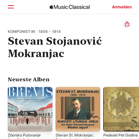
Anmelden
Startseite
KOMPONIST:IN · 1856 - 1914
Stevan Stojanović
Entdecken
Mokranjac
Suchen
Neueste Alben
Zborsko Putovanje
Stevan St. Mokranjac:
Pedeset Pet Godina