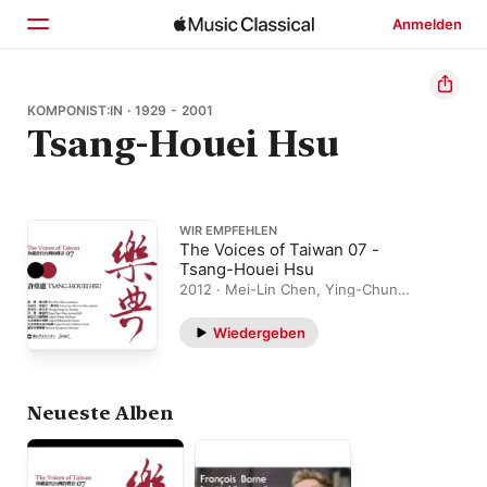
Anmelden
Startseite
KOMPONIST:IN · 1929 - 2001
Tsang-Houei Hsu
Entdecken
Suchen
WIR EMPFEHLEN
The Voices of Taiwan 07 -
Tsang-Houei Hsu
2012 · Mei-Lin Chen, Ying-Chun
Chen, Grace Lin, 簡文彬, Taipei
HuaXin Children's Choir, Taipei
Wiedergeben
Philharmonic Chorus, Taipei Chinese
Orchestra, Chung-Kuang Lin, Taiwan
Philharmonic
Neueste Alben