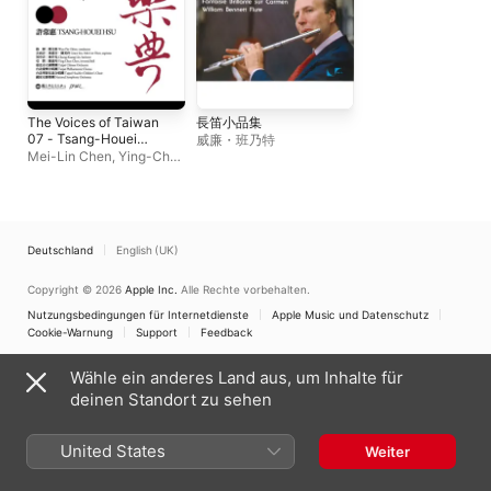
The Voices of Taiwan
長笛小品集
07 - Tsang-Houei
威廉・班乃特
Hsu
Mei-Lin Chen
,
Ying-Chun
Chen
,
Grace Lin
,
Chien
Wen-pin
,
Taipei HuaXin
Children's Choir
,
Taipei
Philharmonic Chorus
,
Taipei Chinese Orchestra
,
Deutschland
English (UK)
Chung-Kuang Lin
,
Taiwan Philharmonic
Copyright © 2026
Apple Inc.
Alle Rechte vorbehalten.
Nutzungsbedingungen für Internetdienste
Apple Music und Datenschutz
Cookie-Warnung
Support
Feedback
Wähle ein anderes Land aus, um Inhalte für
deinen Standort zu sehen
United States
Weiter