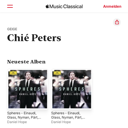
Anmelden
Startseite
GEIGE
Chié Peters
Entdecken
Suchen
Neueste Alben
Spheres - Einaudi,
Spheres - Einaudi,
Glass, Nyman, Pärt,
Glass, Nyman, Pärt,
Richter
Richter
Daniel Hope
Daniel Hope