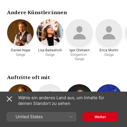
Andere Künstler:innen
Daniel Hope
Lisa Batiashvili
Igor Oistrakh
Erica Morini
Geige
Geige
Dirigent:in ·
Geige
Geige
Auftritte oft mit
Wähle ein anderes Land aus, um Inhalte für
deinen Standort zu sehen
Daniel Hope
Deutsches
Jacques Ammon
Rundfunkchor
United States
Weiter
Geige
Klavier
Kammerorchest
Berlin
Kammerorchester
Chor
er Berlin