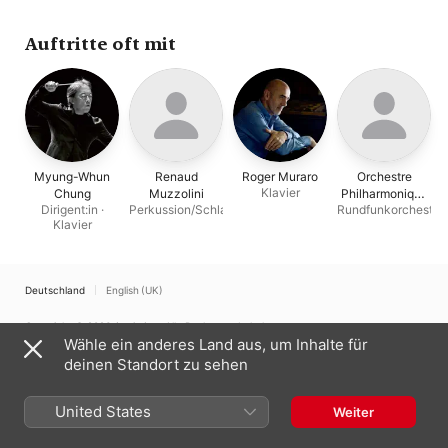
France
,
Myung-Whun
Chung
Auftritte oft mit
Myung-Whun
Renaud
Roger Muraro
Orchestre
Klavier
Chung
Muzzolini
Philharmonique
Dirigent:in ·
Perkussion/Schlagzeug
Rundfunkorchester
de Radio France
Klavier
Deutschland
English (UK)
Copyright © 2026
Apple Inc.
Alle Rechte vorbehalten.
Wähle ein anderes Land aus, um Inhalte für
Nutzungsbedingungen für Internetdienste
Apple Music und Datenschutz
deinen Standort zu sehen
Cookie-Warnung
Support
Feedback
United States
Weiter