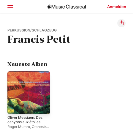
Anmelden
Startseite
PERKUSSION/SCHLAGZEUG
Francis Petit
Entdecken
Suchen
Neueste Alben
Oliver Messiaen: Des
canyons aux étoiles
Roger Muraro
,
Orchestre
Philharmonique de Radio