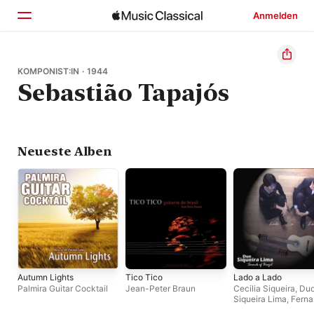
Anmelden
Startseite
KOMPONIST:IN · 1944
Sebastião Tapajós
Entdecken
Suchen
Neueste Alben
Autumn Lights
Tico Tico
Lado a Lado
Palmira Guitar Cocktail
Jean-Peter Braun
Cecilia Siqueira
,
Du
Siqueira Lima
,
Fern
Lima