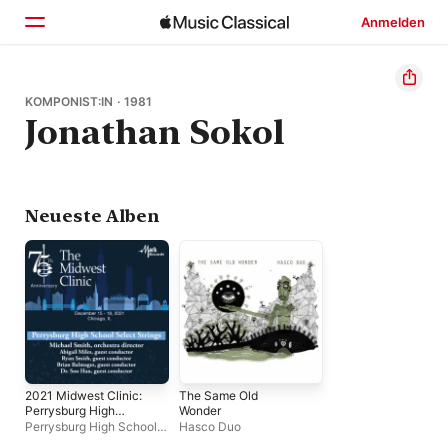
Anmelden
Startseite
KOMPONIST:IN · 1981
Jonathan Sokol
Entdecken
Suchen
Neueste Alben
2021 Midwest Clinic:
The Same Old
Perrysburg High
Wonder
School Select Strings
Perrysburg High School
Hasco Duo
(Live)
Select Strings
,
Michael