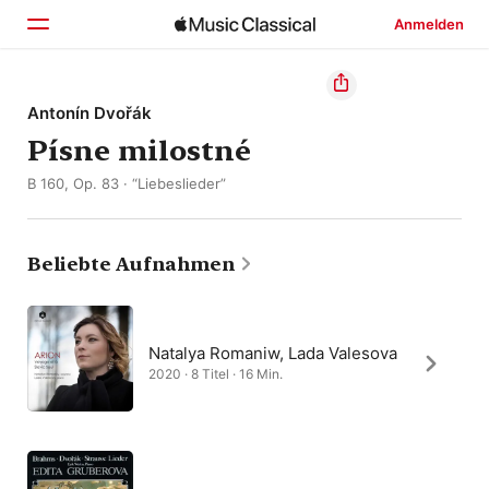
Anmelden
Startseite
Antonín Dvořák
Písne milostné
Entdecken
B 160, Op. 83 · “Liebeslieder”
Suchen
Beliebte Aufnahmen
Natalya Romaniw, Lada Valesova
2020 · 8 Titel · 16 Min.