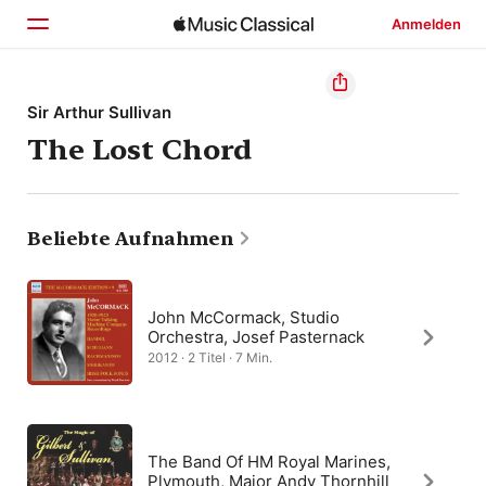
Anmelden
Startseite
Sir Arthur Sullivan
The Lost Chord
Entdecken
Suchen
Beliebte Aufnahmen
John McCormack, Studio
Orchestra, Josef Pasternack
2012 · 2 Titel · 7 Min.
The Band Of HM Royal Marines,
Plymouth, Major Andy Thornhill