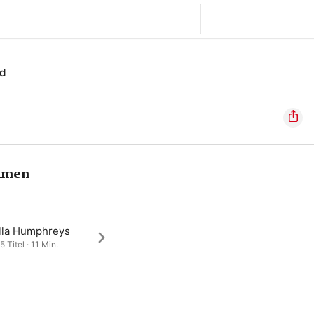
d
hmen
lla Humphreys
5 Titel · 11 Min.