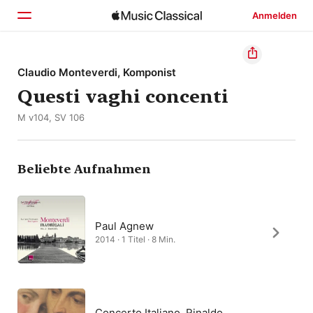
Anmelden
Startseite
Claudio Monteverdi, Komponist
Questi vaghi concenti
Entdecken
M v104, SV 106
Suchen
Beliebte Aufnahmen
Paul Agnew
2014 · 1 Titel · 8 Min.
Concerto Italiano, Rinaldo