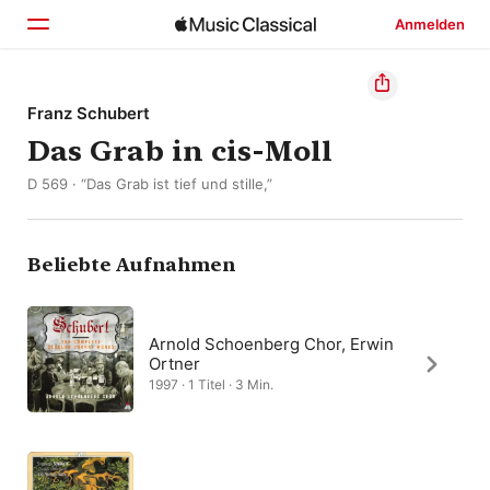
Anmelden
Startseite
Franz Schubert
Das Grab in cis-Moll
Entdecken
D 569 · “Das Grab ist tief und stille,”
Suchen
Beliebte Aufnahmen
Arnold Schoenberg Chor, Erwin
Ortner
1997 · 1 Titel · 3 Min.