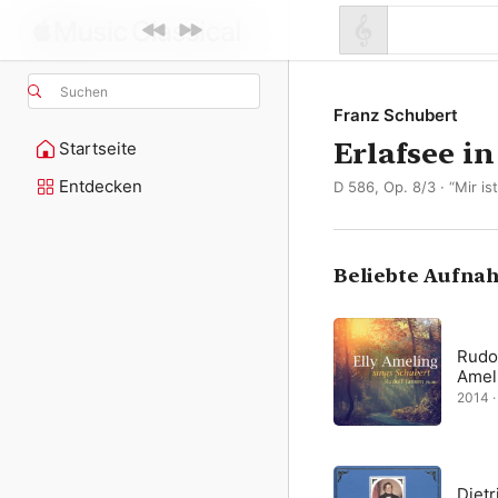
Suchen
Franz Schubert
Erlafsee i
Startseite
Entdecken
D 586, Op. 8/3 · “Mir is
Beliebte Aufna
Rudol
Amel
2014 · 
Dietr