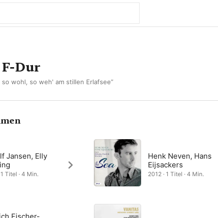
n F-Dur
t so wohl, so weh' am stillen Erlafsee”
hmen
f Jansen, Elly
Henk Neven, Hans
ing
Eijsackers
1 Titel · 4 Min.
2012 · 1 Titel · 4 Min.
ich Fischer-