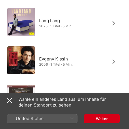
Lang Lang
2025 · 1 Titel · 5 Min.
Evgeny Kissin
2006 · 1 Titel · 5 Min.
Claudio Arrau
Wähle ein anderes Land aus, um Inhalte für
1981 · 1 Titel · 5 Min.
deinen Standort zu sehen
United States
Weiter