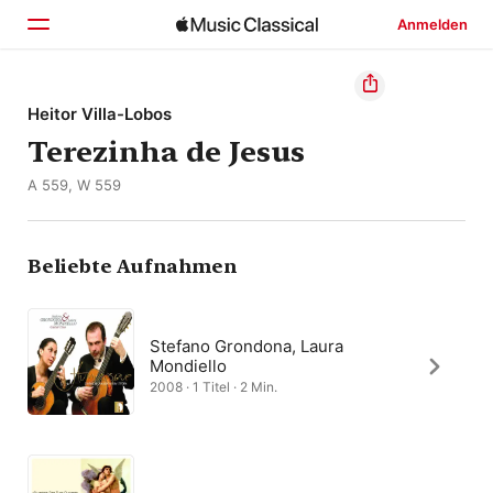
Anmelden
Startseite
Heitor Villa-Lobos
Terezinha de Jesus
Entdecken
A 559, W 559
Suchen
Beliebte Aufnahmen
Stefano Grondona, Laura
Mondiello
2008 · 1 Titel · 2 Min.