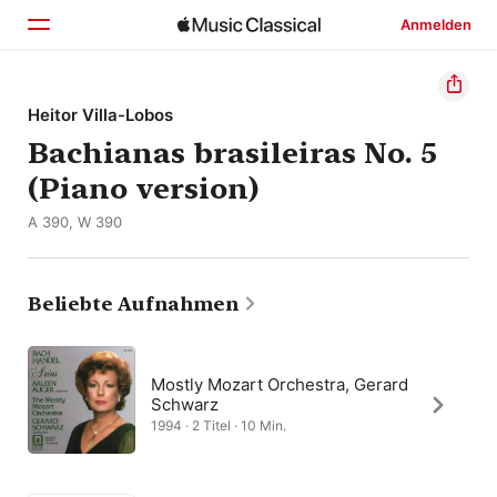
Anmelden
Startseite
Heitor Villa-Lobos
Bachianas brasileiras No. 5
Entdecken
(Piano version)
Suchen
A 390, W 390
Beliebte Aufnahmen
Mostly Mozart Orchestra, Gerard
Schwarz
1994 · 2 Titel · 10 Min.