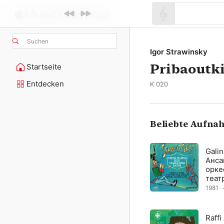
Suchen
Igor Strawinsky
Pribaoutk
Startseite
Entdecken
K 020
Beliebte Aufna
Galin
Анса
орке
теат
Laza
1981 · 
Raffi