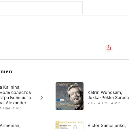
i
hmen
a Kalinina,
мбль солистов
Katrin Wundsam,
стра Большого
Jukka-Pekka Sarast
ра, Alexander
2017 · 4 Titel · 4 Min.
rev
4 Titel · 4 Min.
 Armenian,
Victor Samoilenko,