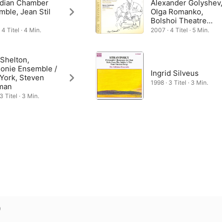
dian Chamber
Alexander Golyshev
ble, Jean Stil
Olga Romanko,
Bolshoi Theatre
Chamber Music
4 Titel · 4 Min.
2007 · 4 Titel · 5 Min.
Ensemble
Shelton,
onie Ensemble /
Ingrid Silveus
York, Steven
1998 · 3 Titel · 3 Min.
man
3 Titel · 3 Min.
)