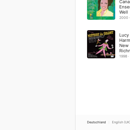
Cana
Ensem
Well
2000 · 
Lucy 
Harm
New 
Rich
1998 · 
Deutschland
English (UK