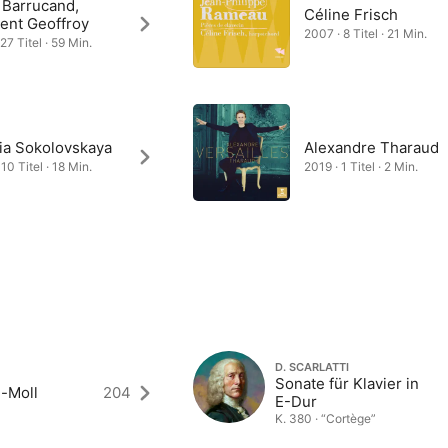
 Barrucand,
Céline Frisch
ent Geoffroy
2007 · 8 Titel · 21 Min.
27 Titel · 59 Min.
lia Sokolovskaya
Alexandre Tharaud
10 Titel · 18 Min.
2019 · 1 Titel · 2 Min.
D. SCARLATTI
Sonate für Klavier in
e-Moll
204
E-Dur
K. 380 · “Cortège”