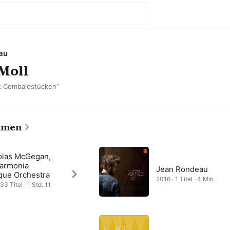
au
-Moll
it Cembalostücken”
hmen
olas McGegan,
harmonia
Jean Rondeau
que Orchestra
2016 · 1 Titel · 4 Min.
33 Titel · 1 Std. 11