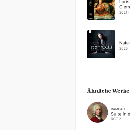
Loris
Clém
2021 · 
Nata
2025 · 
Ähnliche Werke
RAMEAU
Suite in 
RCT 2