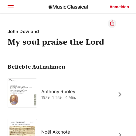
Anmelden
Startseite
John Dowland
My soul praise the Lord
Entdecken
Suchen
Beliebte Aufnahmen
Anthony Rooley
1979 · 1 Titel · 4 Min.
Noël Akchoté