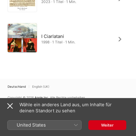
2023 · 1 Titel · 1 Min.
I Ciarlatani
1998 · 1 Titel · 1 Min.
Deutschland
English (UK)
Copyright © 2026
Apple Inc.
Alle Rechte vorbehalten.
Wähle ein anderes Land aus, um Inhalte für
Nutzungsbedingungen für Internetdienste
Apple Music und Datenschutz
Cookie-Warnung
Support
Feedback
deinen Standort zu sehen
United States
Weiter