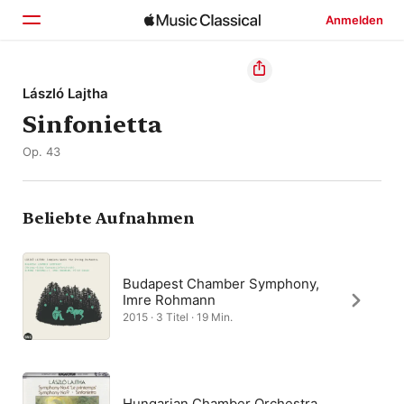
Anmelden
Startseite
László Lajtha
Sinfonietta
Entdecken
Op. 43
Suchen
Beliebte Aufnahmen
Budapest Chamber Symphony,
Imre Rohmann
2015 · 3 Titel · 19 Min.
Hungarian Chamber Orchestra,