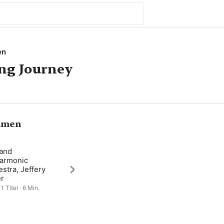
en
ng Journey
hmen
land
harmonic
stra, Jeffery
r
1 Titel · 6 Min.