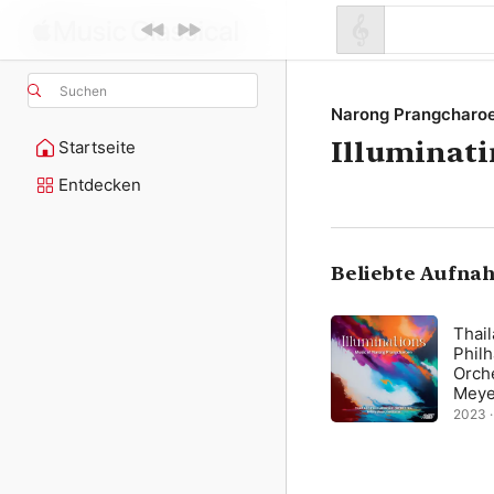
Suchen
Narong Prangcharo
Illuminati
Startseite
Entdecken
Beliebte Aufna
Thai
Phil
Orche
Meye
2023 · 