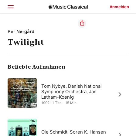
Anmelden
Startseite
Per Nørgård
Twilight
Entdecken
Suchen
Beliebte Aufnahmen
Tom Nybye, Danish National
Symphony Orchestra, Jan
Latham-Koenig
1992 · 1 Titel · 15 Min.
Ole Schmidt, Soren K. Hansen