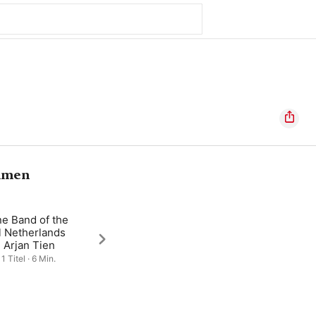
hmen
ne Band of the
l Netherlands
 Arjan Tien
1 Titel · 6 Min.