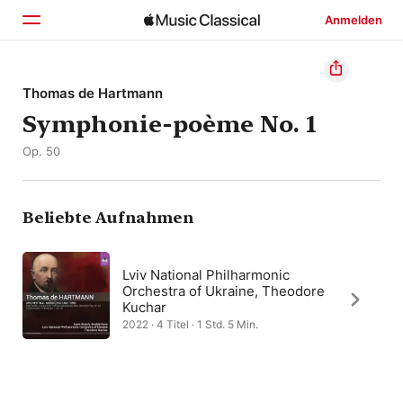
Anmelden
Startseite
Thomas de Hartmann
Symphonie-poème No. 1
Entdecken
Op. 50
Suchen
Beliebte Aufnahmen
Lviv National Philharmonic
Orchestra of Ukraine, Theodore
Kuchar
2022 · 4 Titel · 1 Std. 5 Min.