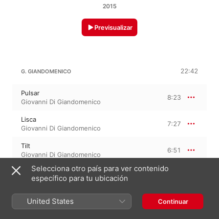
2015
Previsualizar
22:42
G. GIANDOMENICO
Pulsar
8:23
Giovanni Di Giandomenico
Lisca
7:27
Giovanni Di Giandomenico
Tilt
6:51
Giovanni Di Giandomenico
Selecciona otro país para ver contenido
específico para tu ubicación
30 de septiembre de 2015

3 pistas, 22 minutos

United States
Continuar
℗ 2015 Almendra Music