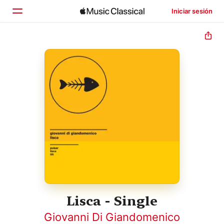
Iniciar sesión
Inicio
Explorar
Buscar
Lisca - Single
Giovanni Di Giandomenico