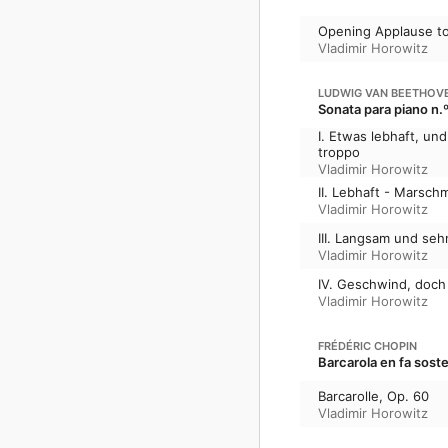
Opening Applause to
Vladimir Horowitz
LUDWIG VAN BEETHOV
Sonata para piano n.º
I. Etwas lebhaft, un
troppo
Vladimir Horowitz
II. Lebhaft - Marschm
Vladimir Horowitz
III. Langsam und seh
Vladimir Horowitz
IV. Geschwind, doch 
Vladimir Horowitz
FRÉDÉRIC CHOPIN
Barcarola en fa sost
Barcarolle, Op. 60
Vladimir Horowitz