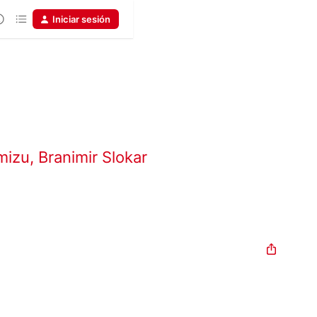
Iniciar sesión
mizu
,
Branimir Slokar