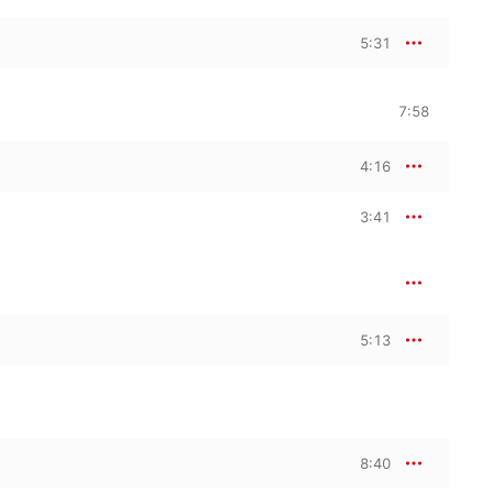
5:31
7:58
4:16
3:41
5:13
8:40