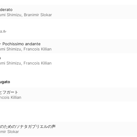
oderato
mi Shimizu
,
Branimir Slokar
ェル
 Pochissimo andante
mi Shimizu
,
Francois Killian
o
mi Shimizu
,
Francois Killian
fugato
ァとフガート
ncois Killian
のためのソナタガブリエルの声
imir Slokar