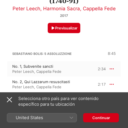
(1740-91)
Peter Leech
,
Harmonia Sacra
,
Cappella Fede
2017
Previsualizar
8:45
SEBASTIANO BOLIS: 5 ASSOLUZZIONE
No. 1, Subvenite sancti
2:34
Peter Leech
,
Cappella Fede
No. 2, Qui Lazzarum resuscitasti
2:17
Peter Leech
,
Cappella Fede
No. 5, Libera me Domine
Selecciona otro país para ver contenido
3:52
Cappella Fede
,
Peter Leech
específico para tu ubicación
United States
Continuar
SEBASTIANO BOLIS