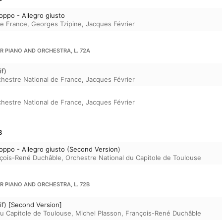
oppo - Allegro giusto
de France
,
Georges Tzipine
,
Jacques Février
OR PIANO AND ORCHESTRA, L. 72A
if)
hestre National de France
,
Jacques Février
hestre National de France
,
Jacques Février
3
oppo - Allegro giusto (Second Version)
çois-René Duchâble
,
Orchestre National du Capitole de Toulouse
OR PIANO AND ORCHESTRA, L. 72B
sif) [Second Version]
du Capitole de Toulouse
,
Michel Plasson
,
François-René Duchâble