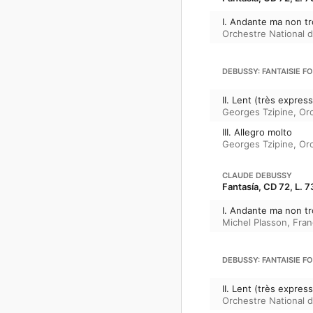
I. Andante ma non tr
Orchestre National 
DEBUSSY: FANTAISIE F
II. Lent (très express
Georges Tzipine
,
Orc
III. Allegro molto
Georges Tzipine
,
Orc
CLAUDE DEBUSSY
Fantasía, CD 72, L. 7
I. Andante ma non tr
Michel Plasson
,
Fran
DEBUSSY: FANTAISIE F
II. Lent (très expres
Orchestre National 