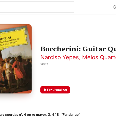
Boccherini: Guitar Q
Narciso Yepes
,
Melos Quart
2007
Previsualizar
a y cuerdas n°. 4 en re mayor, G. 448 · “Fandango”