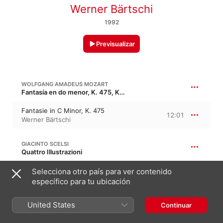
Werner Bärtschi
1992
Previsualizar
WOLFGANG AMADEUS MOZART
Fantasía en do menor, K. 475, KV 475
Fantasie in C Minor, K. 475
12:01
Werner Bärtschi
GIACINTO SCELSI
Quattro Illustrazioni
I. Shésha - Shàyi Vishnu
Selecciona otro país para ver contenido
2:51
Werner Bärtschi
específico para tu ubicación
United States
Continuar
SCELSI: FOUR ILLUSTRATIONS OF THE METAMORPHOSES OF VISHNU
8:15