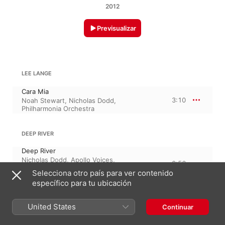
2012
Previsualizar
LEE LANGE
Cara Mia
3:10
Noah Stewart
,
Nicholas Dodd
,
Philharmonia Orchestra
DEEP RIVER
Deep River
Nicholas Dodd
,
Apollo Voices
,
2:56
Philharmonia Orchestra
,
Noah
Selecciona otro país para ver contenido
Stewart
específico para tu ubicación
GIACOMO PUCCINI
Tosca, S. 69, SC 69
United States
Continuar
Recondita Armonia