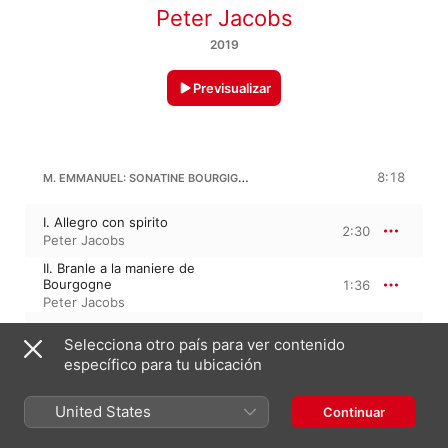
Peter Jacobs
2019
Previsualizar
M. EMMANUEL: SONATINE BOURGIGNONNE
8:18
I. Allegro con spirito
2:30
Peter Jacobs
II. Branle a la maniere de
Bourgogne
1:36
Peter Jacobs
III. Andante semplice
1:35
Selecciona otro país para ver contenido
Peter Jacobs
específico para tu ubicación
IV. Ronde a la maniere
Mordanvelle
2:35
United States
Peter Jacobs
Continuar