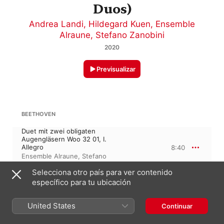
Duos)
Andrea Landi
,
Hildegard Kuen
,
Ensemble
Alraune
,
Stefano Zanobini
2020
Previsualizar
BEETHOVEN
Duet mit zwei obligaten
Augengläsern Woo 32 01, I.
Allegro
8:40
Ensemble Alraune
,
Stefano
Zanobini
,
Andrea Landi
Selecciona otro país para ver contenido
específico para tu ubicación
LUDWIG VAN BEETHOVEN
6 Minuets, WoO 9
United States
Duet mit zwei obligaten
Continuar
Augengläsern Woo 32 01, II.
Minuetto
4:46