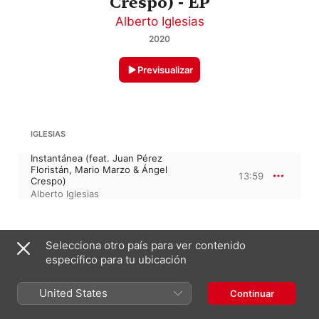
Crespo) - EP
Alberto Iglesias
2020
Previsualizar
IGLESIAS
Instantánea (feat. Juan Pérez
Floristán, Mario Marzo & Ángel
13:59
Crespo)
Alberto Iglesias
1 de abril de 2020

Selecciona otro país para ver contenido
1 pista, 13 minutos

específico para tu ubicación
℗ 2020 Quartet Records under license from Narrika S.L.
United States
Continuar
En este álbum