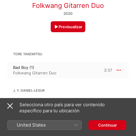
Folkwang Gitarren Duo
2020
Previsualizar
TORE TAKEMITSU
Bad Boy (1)
3:37
Folkwang Gitarren Duo
J. Y. DANIEL-LESUR
Elegie
Selecciona otro país para ver contenido
5:56
Folkwang Gitarren Duo
específico para tu ubicación
United States
Continuar
14:22
JOLIVET: SERENADE