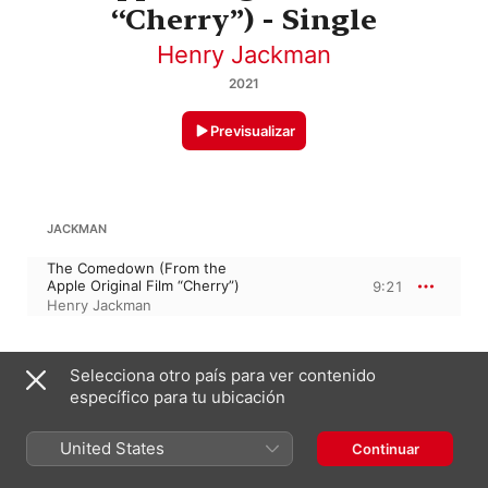
“Cherry”) - Single
Henry Jackman
2021
Previsualizar
JACKMAN
The Comedown (From the
Apple Original Film “Cherry”)
9:21
Henry Jackman
15 de enero de 2021

Selecciona otro país para ver contenido
1 pista, 9 minutos

específico para tu ubicación
℗ 2020 Big C Holdings LLC, under exclusive license to 
Soundtrack Records Inc d/b/a Lakeshore Records. All Rights 
United States
Reserved. Album Artwork © 2020 Apple Inc.
Continuar
DISCOGRÁFICA