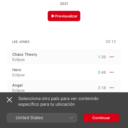
2021
Previsualizar
20:13
LEE JONES
Chaos Theory
1:39
Eclipse
Hero
0:48
Eclipse
Angel
2:18
Eclipse
Selecciona otro país para ver contenido
Chariot
2:07
específico para tu ubicación
Eclipse
Into The Inferno
United States
Continuar
2:14
Eclipse