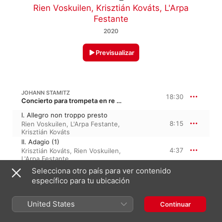
Rien Voskuilen
,
Krisztián Kováts
,
L'Arpa
Festante
2020
Previsualizar
JOHANN STAMITZ
18:30
Concierto para trompeta en re mayor
I. Allegro non troppo presto
8:15
Rien Voskuilen
,
L'Arpa Festante
,
Krisztián Kováts
II. Adagio (1)
4:37
Krisztián Kováts
,
Rien Voskuilen
,
L'Arpa Festante
III. Allegro molto (1)
Selecciona otro país para ver contenido
5:37
Rien Voskuilen
,
L'Arpa Festante
,
específico para tu ubicación
Krisztián Kováts
United States
Continuar
SPERGER: TRUMPET CONCERTO NO. 1 IN D MAJOR
9:22